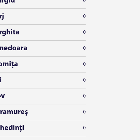
urgiu
0
rj
0
rghita
0
nedoara
0
lomița
0
i
0
ov
0
ramureș
0
hedinți
0