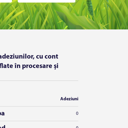
adeziunilor, cu cont
flate în procesare și
Adeziuni
ba
0