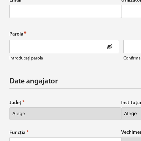
*
Email
Utilizato
*
Parola
Introduceți parola
Confirmaț
Date angajator
*
Județ
Instituția
*
Vechimea
Funcția