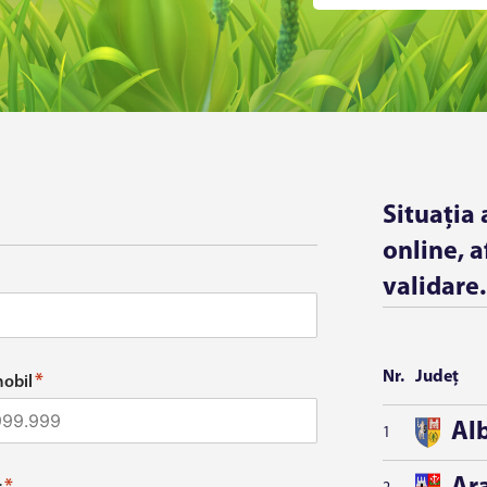
Situația 
online, a
validare.
Nr.
Județ
*
mobil
Al
1