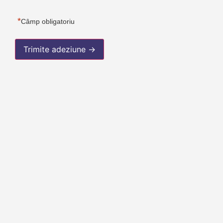
și
*
Condiții
*
Câmp obligatoriu
Trimite adeziune →