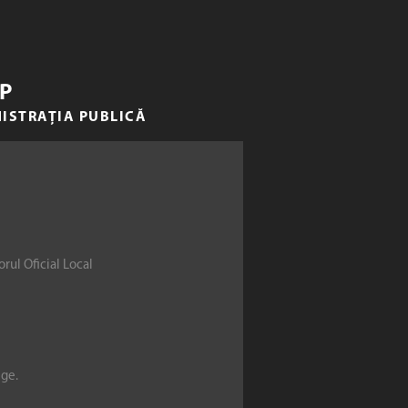
P
NISTRAȚIA PUBLICĂ
rul Oficial Local
ege.