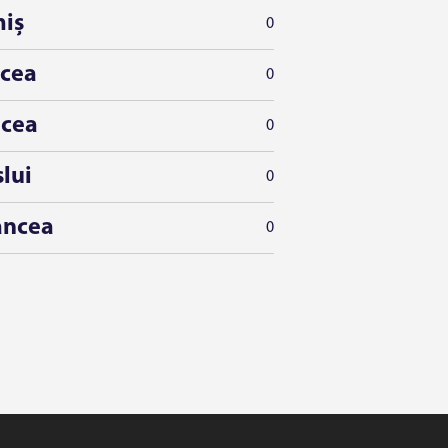
miș
0
lcea
0
lcea
0
lui
0
ancea
0