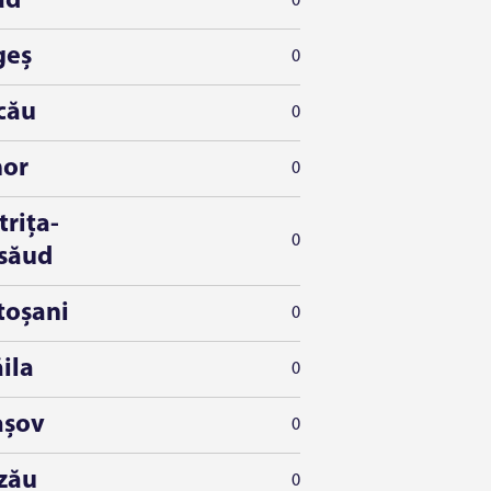
ad
0
geș
0
cău
0
hor
0
trița-
0
săud
toșani
0
ila
0
așov
0
zău
0