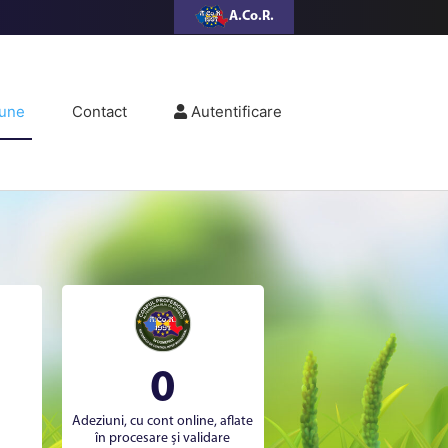
A.Co.R.
une
Contact
Autentificare
0
Adeziuni, cu cont online, aflate
în procesare și validare