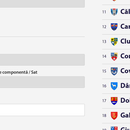
Căl
11
Ca
12
Clu
13
Co
14
Co
15
te componentă / Sat
Dâ
16
Do
17
Gal
18