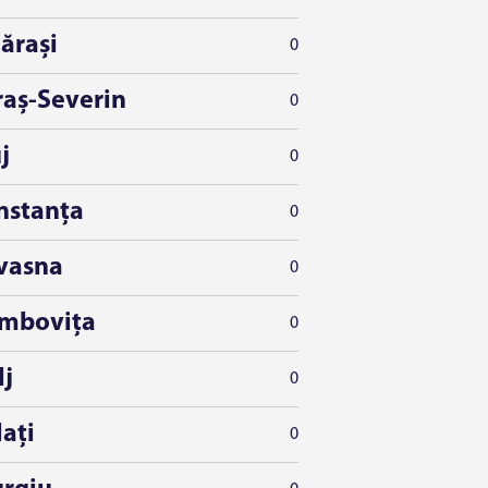
ărași
0
raș-Severin
0
j
0
nstanța
0
vasna
0
mbovița
0
lj
0
ați
0