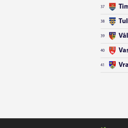
Ti
37
Tu
38
Vâ
39
Vas
40
Vr
41