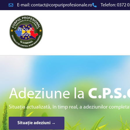
E-mail:
contact@corpuriprofesionale.ro
Telefon:
0372 0
Adeziune la
C.P.S.
Situația actualizată, în timp real, a adeziunilor completa
Situație adeziuni →