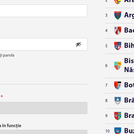
Ar
*
r
2
Ar
3
Ba
4
Bi
5
i parola
Bis
6
Nă
Bo
7
*
Bră
8
Br
9
 în funcție
Bu
10