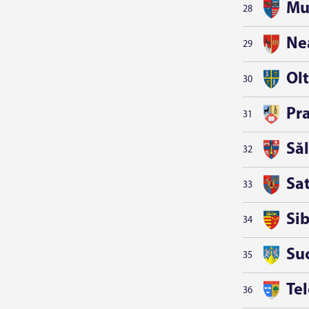
Mu
28
Ne
29
Olt
30
Pr
31
Săl
32
Sa
33
Sib
34
Su
35
Te
36