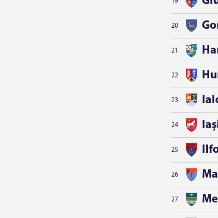
Gi
19
Go
20
Ha
21
Hu
22
Ia
23
Iaș
24
Ilf
25
Ma
26
Me
27