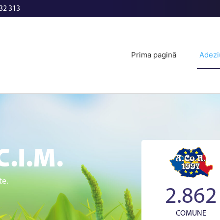
32 313
Prima pagină
Adezi
C.I.M.
te.
2.862
COMUNE