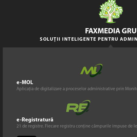
FAXMEDIA GRU
SOLUȚII INTELIGENTE PENTRU ADMI
e-MOL
Aplicația de digitalizare a proceselor administrative prin Monito
e-Registratură
21 de registre. Fiecare registru conține câmpurile impuse de l