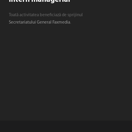
Toată activitatea beneficiază de sprijinul
Secretariatului General Faxmedia
.