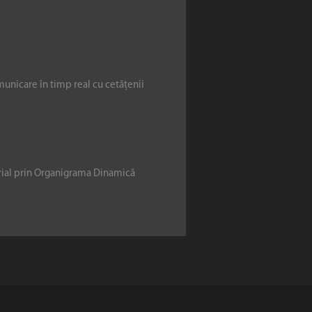
municare în timp real cu cetățenii
erial prin Organigrama Dinamică