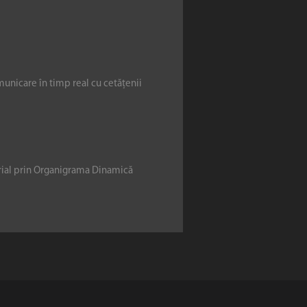
municare în timp real cu cetățenii
erial prin Organigrama Dinamică