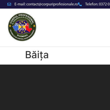
E-mail:
contact@corpuriprofesionale.ro
Telefon:
0372 0
Băița