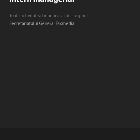
Toată activitatea beneficiază de sprijinul
Secretariatului General Faxmedia
.