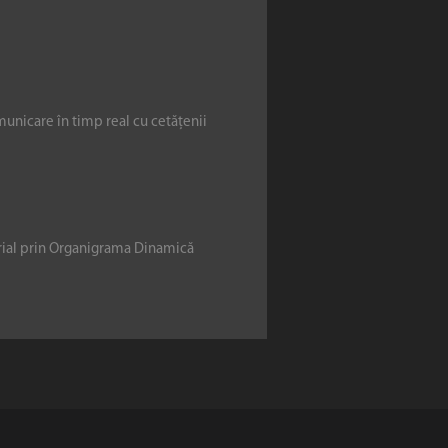
municare în timp real cu cetățenii
erial prin Organigrama Dinamică