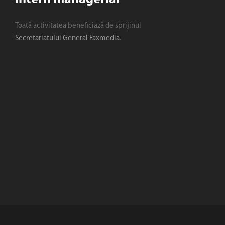
Toată activitatea beneficiază de sprijinul
Secretariatului General Faxmedia
.