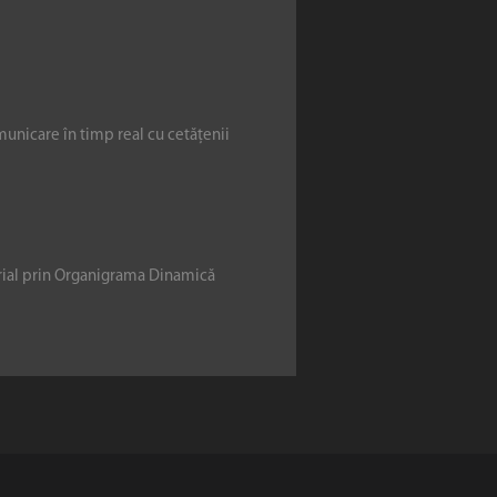
municare în timp real cu cetățenii
erial prin Organigrama Dinamică