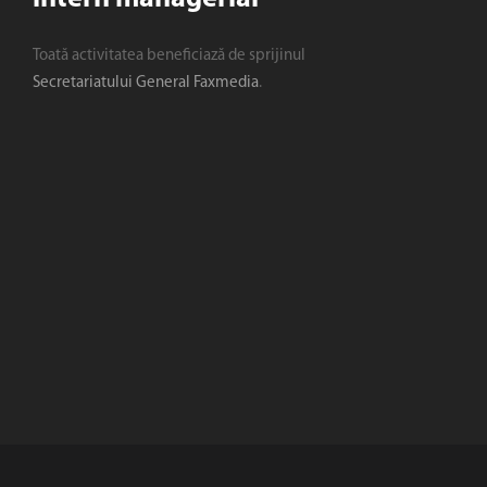
Toată activitatea beneficiază de sprijinul
Secretariatului General Faxmedia
.