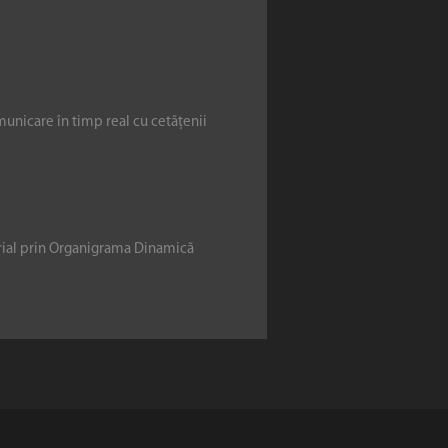
municare în timp real cu cetățenii
erial prin Organigrama Dinamică