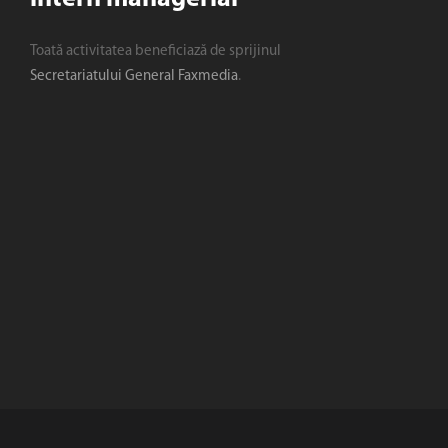
Toată activitatea beneficiază de sprijinul
Secretariatului General Faxmedia
.