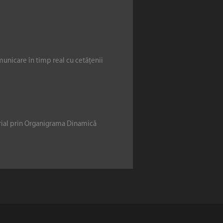
municare în timp real cu cetățenii
erial prin Organigrama Dinamică