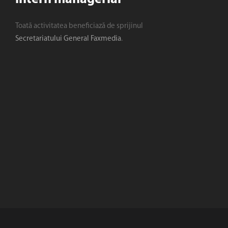
Toată activitatea beneficiază de sprijinul
Secretariatului General Faxmedia
.