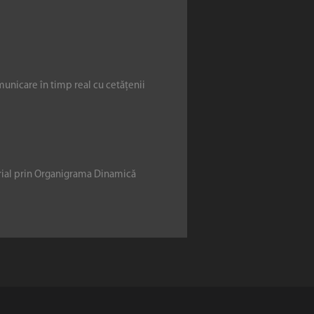
municare în timp real cu cetățenii
erial prin Organigrama Dinamică