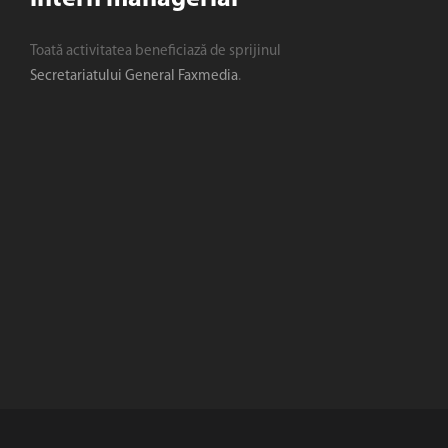
Toată activitatea beneficiază de sprijinul
Secretariatului General Faxmedia
.