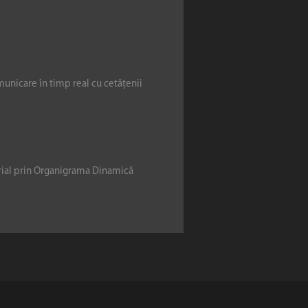
municare în timp real cu cetățenii
erial prin Organigrama Dinamică