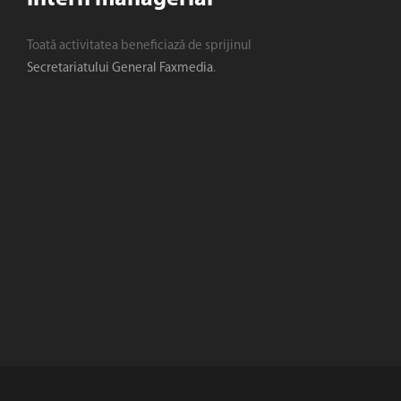
Toată activitatea beneficiază de sprijinul
Secretariatului General Faxmedia
.