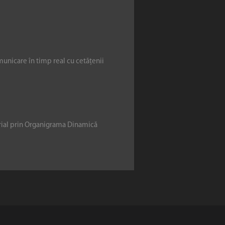
municare în timp real cu cetățenii
erial prin Organigrama Dinamică