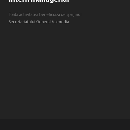
Toată activitatea beneficiază de sprijinul
Secretariatului General Faxmedia
.