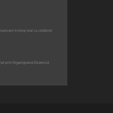
municare în timp real cu cetățenii
erial prin Organigrama Dinamică