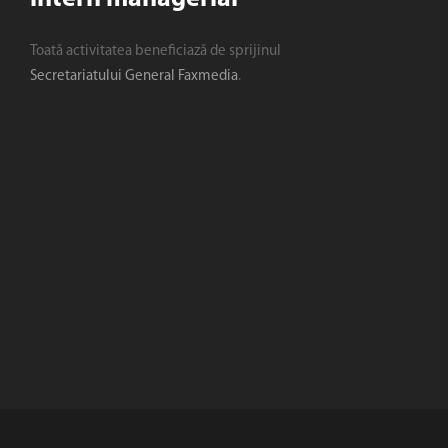
Toată activitatea beneficiază de sprijinul
Secretariatului General Faxmedia
.