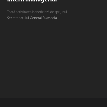
Toată activitatea beneficiază de sprijinul
Secretariatului General Faxmedia
.