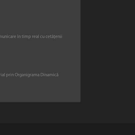
municare în timp real cu cetățenii
erial prin Organigrama Dinamică