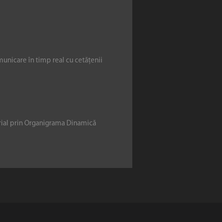
municare în timp real cu cetățenii
erial prin Organigrama Dinamică