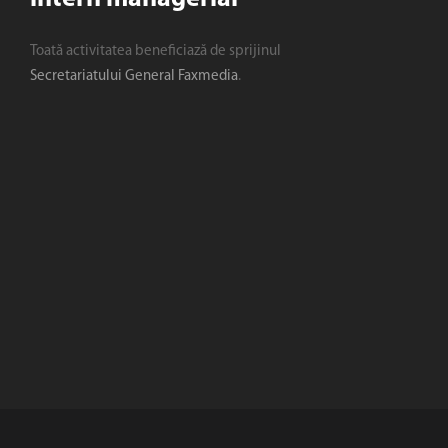
Toată activitatea beneficiază de sprijinul
Secretariatului General Faxmedia
.