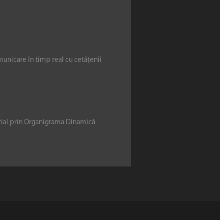
municare în timp real cu cetățenii
erial prin Organigrama Dinamică