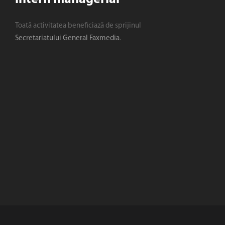
Toată activitatea beneficiază de sprijinul
Secretariatului General Faxmedia
.