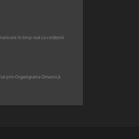
municare în timp real cu cetățenii
erial prin Organigrama Dinamică