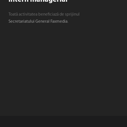
Toată activitatea beneficiază de sprijinul
Secretariatului General Faxmedia
.