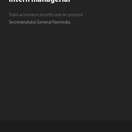
Toată activitatea beneficiază de sprijinul
Secretariatului General Faxmedia
.