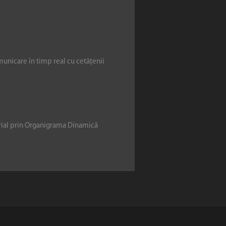
municare în timp real cu cetățenii
erial prin Organigrama Dinamică