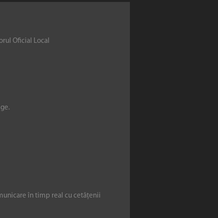
rul Oficial Local
ege.
municare în timp real cu cetățenii