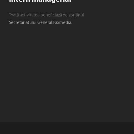
Toată activitatea beneficiază de sprijinul
Secretariatului General Faxmedia
.