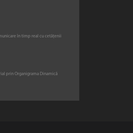
municare în timp real cu cetățenii
erial prin Organigrama Dinamică