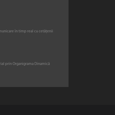
municare în timp real cu cetățenii
erial prin Organigrama Dinamică