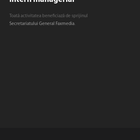
Toată activitatea beneficiază de sprijinul
Secretariatului General Faxmedia
.