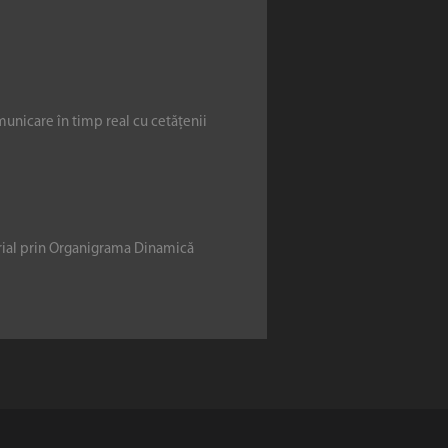
municare în timp real cu cetățenii
erial prin Organigrama Dinamică