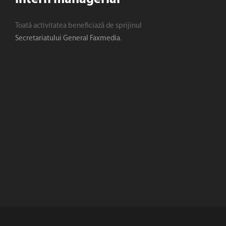
Toată activitatea beneficiază de sprijinul
Secretariatului General Faxmedia
.