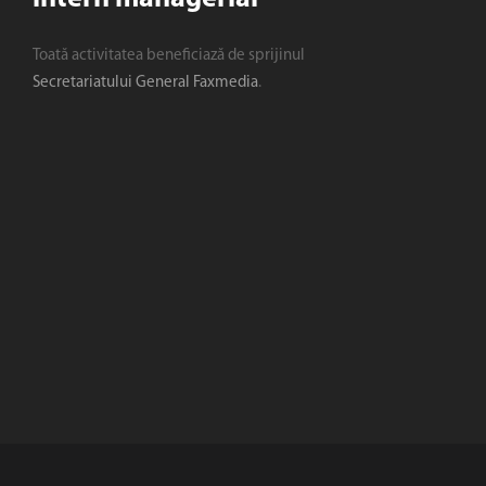
Toată activitatea beneficiază de sprijinul
Secretariatului General Faxmedia
.