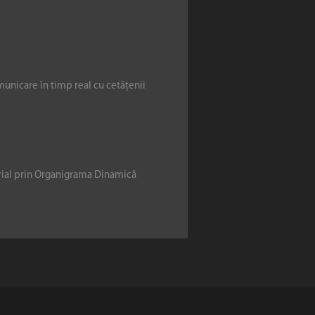
municare în timp real cu cetățenii
erial prin Organigrama Dinamică