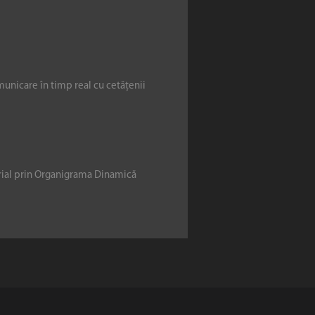
municare în timp real cu cetățenii
erial prin Organigrama Dinamică