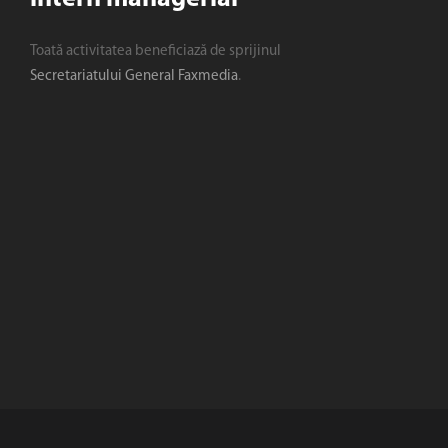
Toată activitatea beneficiază de sprijinul
Secretariatului General Faxmedia
.