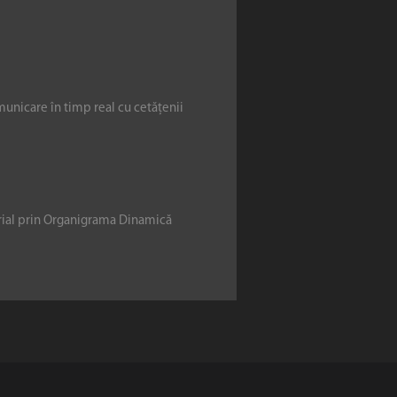
municare în timp real cu cetățenii
erial prin Organigrama Dinamică